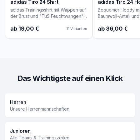
adidas Tiro 24 Shirt
adidas Tiro 24 H
adidas Trainingsshirt mit Wappen auf
Bequemer Hoody mi
der Brust und "TuS Feuchtwangen"
Baumwoll-Anteil und
Schriftzug auf dem Rücken. Initialen
Personalisierbar.
ab 19,00 €
ab 36,00 €
optional.
11
Varianten
Das Wichtigste auf einen Klick
Herren
Unsere Herrenmannschaften
Junioren
Alle Teams & Trainingszeiten