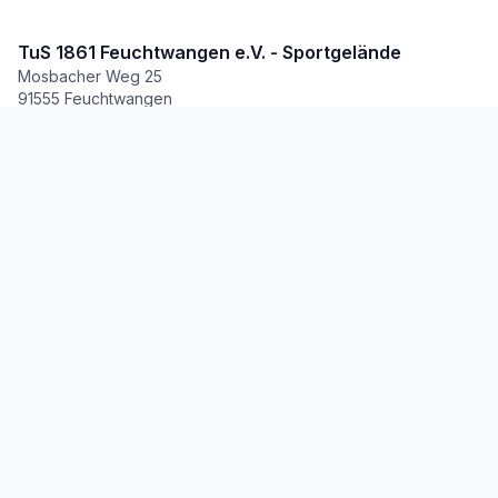
TuS 1861 Feuchtwangen e.V. - Sportgelände
Mosbacher Weg 25
91555 Feuchtwangen
fussball@tus-feuchtwangen.de
Fussball
Herren
Junioren
Probetraining
Teams & Trainingszeiten
Links & Social Media
BFV Vereinsprofil
Instagram Jugend