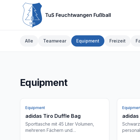
TuS Feuchtwangen Fußball
Alle
Teamwear
Equipment
Freizeit
F
Equipment
Equipment
Equipmen
adidas Tiro Duffle Bag
adidas
Sporttasche mit 45 Liter Volumen,
Schwarze
mehreren Fächern und
personali
Rucksackfunktion. Kann mit Initialen