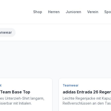
Shop
Herren
Junioren
Verein
Spo
anwear
t
Teamwear
 Team Base Top
adidas Entrada 26 Rege
s Unterzieh-Shirt langarm,
Leichte Regenjacke mit Kapu
sierbar mit Initialen.
Reißverschlüssen an den Tas
Personalisierbar mit Initialen